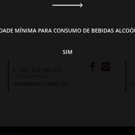
IDADE MÍNIMA PARA CONSUMO DE BEBIDAS ALCOÓL
SIM
t. +351 214 990 272
Chamada para a rede fixa nacional
info@wineconcept.pt
T