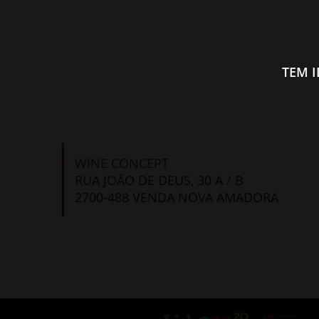
TEM 
WINE CONCEPT
RUA JOÃO DE DEUS, 30 A / B
2700-488 VENDA NOVA AMADORA