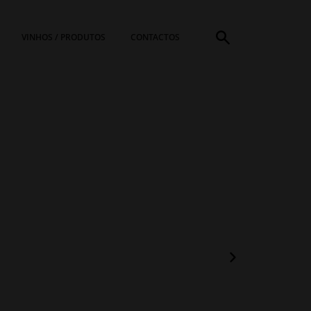
VINHOS / PRODUTOS
CONTACTOS
PROCURAR
CARMIM
BY
ANJOS