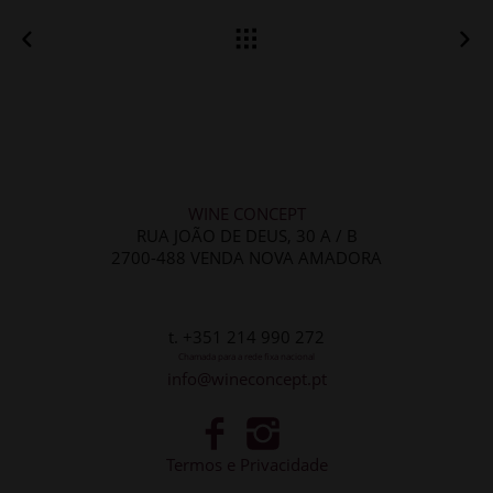
QUINTAS
SANU
DE
MELGAÇO
WINE CONCEPT
RUA JOÃO DE DEUS, 30 A / B
2700-488 VENDA NOVA AMADORA
t. +351 214 990 272
Chamada para a rede fixa nacional
info@wineconcept.pt
Termos e Privacidade