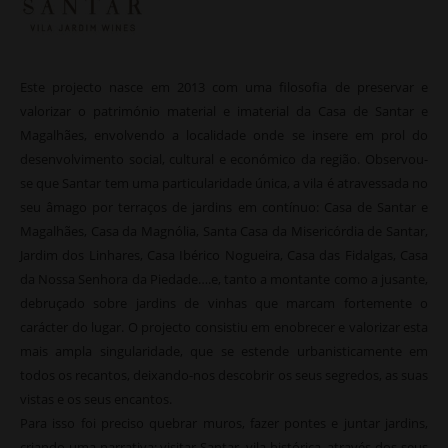
Este projecto nasce em 2013 com uma filosofia de preservar e
valorizar o património material e imaterial da Casa de Santar e
Magalhães, envolvendo a localidade onde se insere em prol do
desenvolvimento social, cultural e económico da região. Observou-
se que Santar tem uma particularidade única, a vila é atravessada no
seu âmago por terraços de jardins em contínuo: Casa de Santar e
Magalhães, Casa da Magnólia, Santa Casa da Misericórdia de Santar,
Jardim dos Linhares, Casa Ibérico Nogueira, Casa das Fidalgas, Casa
da Nossa Senhora da Piedade….e, tanto a montante como a jusante,
debruçado sobre jardins de vinhas que marcam fortemente o
carácter do lugar. O projecto consistiu em enobrecer e valorizar esta
mais ampla singularidade, que se estende urbanisticamente em
todos os recantos, deixando-nos descobrir os seus segredos, as suas
vistas e os seus encantos.
Para isso foi preciso quebrar muros, fazer pontes e juntar jardins,
criando uma narrativa: visitar Santar, vila histórica, através dos seus