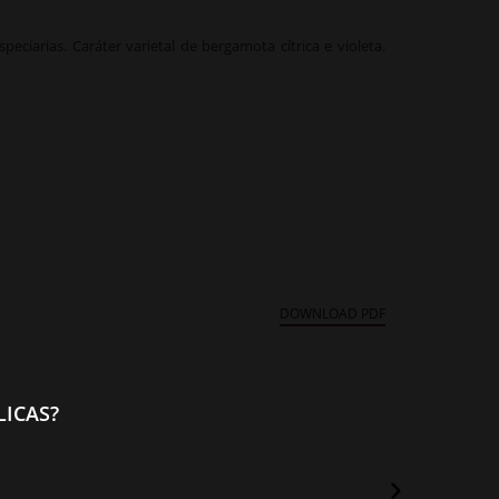
peciarias. Caráter varietal de bergamota cítrica e violeta.
DOWNLOAD PDF
ICAS?