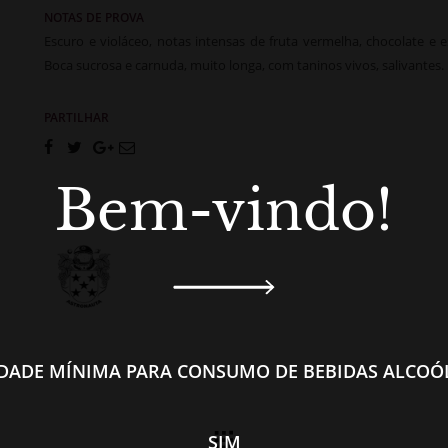
NOTAS DE PROVA
Escuro e violáceo, notas intensas de fruta vermelha, chocolate e es
Boca sucrosa e carnuda, muito longa, com taninos vivos, salivantes.
PARTILHAR
Bem-vindo!
IDADE MÍNIMA PARA CONSUMO DE BEBIDAS ALCOÓL
SIM