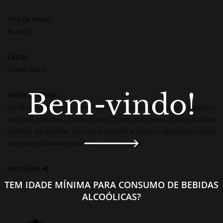
TIPO DE VINHO
Branco
CASTAS
Chenin Blanc
Bem-vindo!
NOTAS DE PROVA
Da África do Sul, é um vinho fresco e crocante, com aromas tropicais e
um final complexo. Desfrute bem fresco com peixe, frango ou caris
malaios. Dá também um toque especial a pratos vegetarianos como
curgetes recheadas e gratinados de beringela.
PARTILHAR
TEM IDADE MÍNIMA PARA CONSUMO DE BEBIDAS
ALCOÓLICAS?