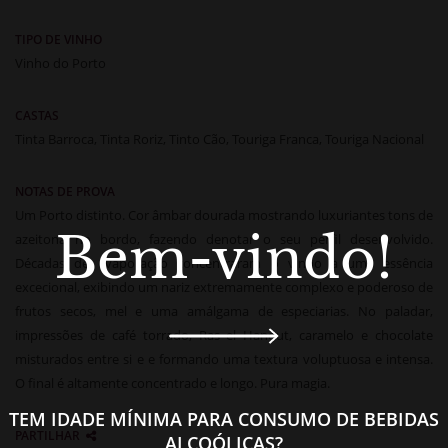
TIPO DE VINHO
Vinho do Porto
CASTAS
Tinta Barroca, Tinta Roriz, Tinto Cão, Touriga Franca, Touriga Nacional
NOTAS DE PROVA
Um Porto distinto. Cor âmbar dourada mostrando luxuriantes tons de
Bem-vindo!
azeitona no bordo, fazendo denotar o seu perfil desenvolvido.
Décadas de evaporação concentraram o vinho a uma essência
excecional, exibindo um nariz extremamente complexo e poderoso de
frutos secos, mel e uma amálgama de especiarias. No paladar,
impressões de café torrado,
Ras el Hanout
, caramelo e chocolate
misturados entre si e e formando uma textura voluptuosa e intensa.
O final é altamente concentrado e longo. Pura magia.
TEM IDADE MÍNIMA PARA CONSUMO DE BEBIDAS
PARTILHAR
ALCOÓLICAS?