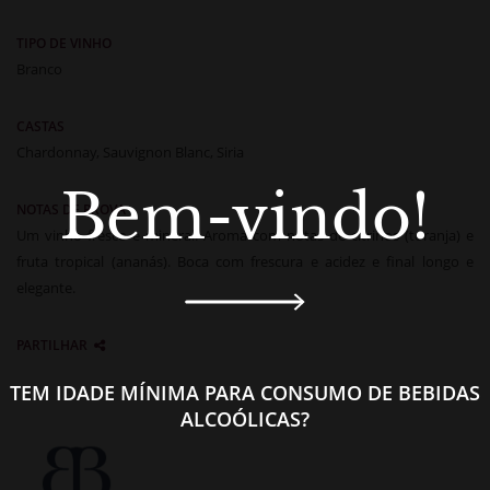
TIPO DE VINHO
Branco
CASTAS
Chardonnay, Sauvignon Blanc, Siria
Bem-vindo!
NOTAS DE PROVA
Um vinho fresco e mineral. Aroma com notas de citrinos (toranja) e
fruta tropical (ananás). Boca com frescura e acidez e final longo e
elegante.
PARTILHAR
TEM IDADE MÍNIMA PARA CONSUMO DE BEBIDAS
ALCOÓLICAS?