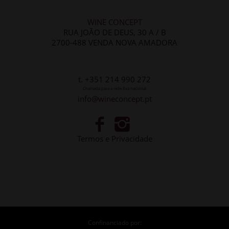
WINE CONCEPT
RUA JOÃO DE DEUS, 30 A / B
2700-488 VENDA NOVA AMADORA
t. +351 214 990 272
Chamada para a rede fixa nacional
info@wineconcept.pt
Termos e Privacidade
Confinanciado por: