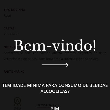
TIPO DE VINHO
Rosé
CASTAS
Pinot Noir
Bem-vindo!
NOTAS DE PROVA
Apresenta-se com côr salmão aberta, aromas elegantes de fruta
vermelha e especiarias , com boca ampla, intensa e de acidez viva.
PARTILHAR
TEM IDADE MÍNIMA PARA CONSUMO DE BEBIDAS
ALCOÓLICAS?
DOWNLOAD PDF
SIM