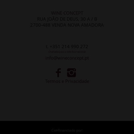
WINE CONCEPT
RUA JOÃO DE DEUS, 30 A / B
2700-488 VENDA NOVA AMADORA
t. +351 214 990 272
Chamada para a rede fixa nacional
info@wineconcept.pt
Termos e Privacidade
Confinanciado por: