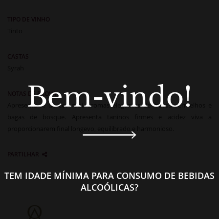
TIPO DE VINHO
Tinto
CASTAS
Syrah
Bem-vindo!
NOTAS DE PROVA
Apresenta-se de cor rubi, aromas elegantes de frutos vermelhos e
bagas de bosque. Apresenta taninos firmes e acidez viva a
proporcionarem final longevo, equilibrado e harmonioso.
PARTILHAR
TEM IDADE MÍNIMA PARA CONSUMO DE BEBIDAS
ALCOÓLICAS?