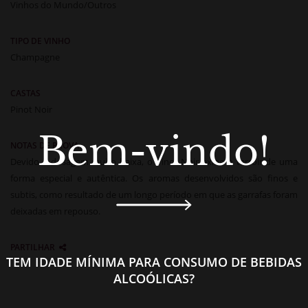
Vinhos do Mundo/Outros
TIPO DE VINHO
Champagne
CASTAS
Pinot Noir
Bem-vindo!
NOTAS DE PROVA
Devido à dosagem muito baixa, o Pinot Noir exibe o terroir de uma
forma especial e autêntica. Os aromas desenvolvidos são finos e
subtis, como resultado de um longo período em que as garrafas foram
deixadas em repouso.
PARTILHAR
TEM IDADE MÍNIMA PARA CONSUMO DE BEBIDAS
ALCOÓLICAS?