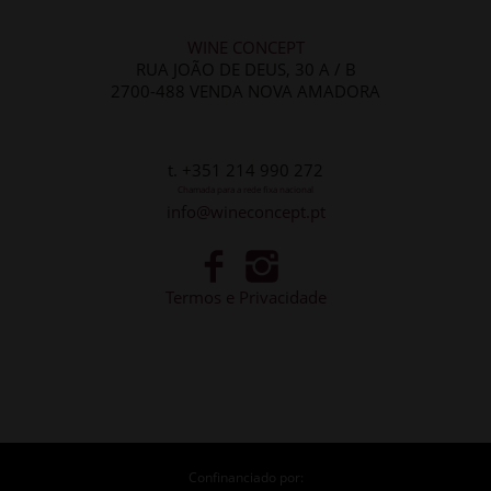
WINE CONCEPT
RUA JOÃO DE DEUS, 30 A / B
2700-488 VENDA NOVA AMADORA
t. +351 214 990 272
Chamada para a rede fixa nacional
info@wineconcept.pt
Termos e Privacidade
Confinanciado por: