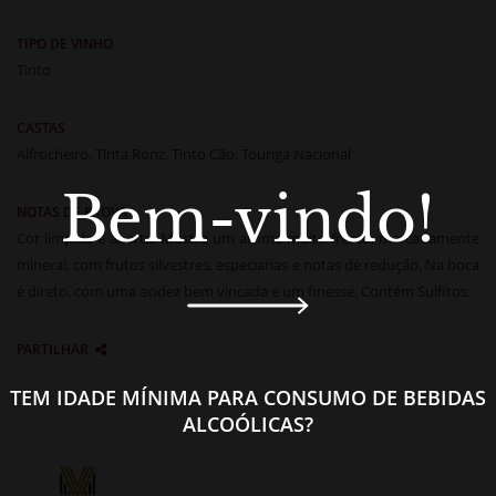
TIPO DE VINHO
Tinto
CASTAS
Alfrocheiro, Tinta Roriz, Tinto Cão, Touriga Nacional
Bem-vindo!
NOTAS DE PROVA
Cor límpida e aberta. Mostra um aroma muito fresco, marcadamente
mineral, com frutos silvestres, especiarias e notas de redução. Na boca
é direto, com uma acidez bem vincada e um finesse. Contém Sulfitos.
PARTILHAR
TEM IDADE MÍNIMA PARA CONSUMO DE BEBIDAS
ALCOÓLICAS?