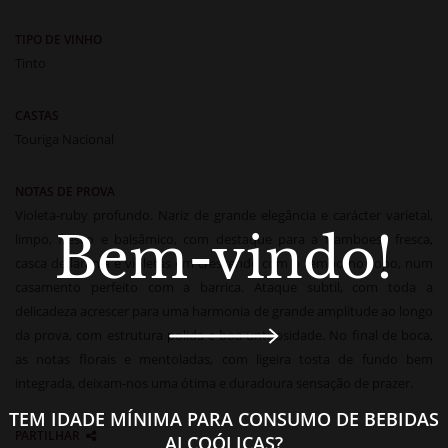
TIPO DE VINHO
Tinto
CASTAS
Touriga Nacional
NOTAS DE PROVA
Violeta-ruby profundo. Nariz de grande elegância e carácter varietal,
Bem-vindo!
limpo, fresco e balsâmico, com destaque para a framboesa fresca,
casca de laranja e violetas em crescendo com o tempo no copo, num
casamento perfeito com a barrica. Ataque subtil, com toda a
delicadeza acrescer para uma harmonia de grande amplitude ao longo
da prova, com estrutura polida e boa untuosidade. No final de boca,
as notas florais e mentoladas, com ligeira tosta de fundo bem
integrada, deixam-nos uma ótima e duradoura sensação de prazer.
TEM IDADE MÍNIMA PARA CONSUMO DE BEBIDAS
PARTILHAR
ALCOÓLICAS?