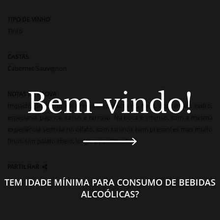
TIPO DE VINHO
Tinto
CASTAS
Cabernet Sauvignon
Bem-vindo!
NOTAS DE PROVA
Impacto profundo no primeiro contacto no nariz, com muito cedro,
especiaria, paprica, cassis e terroso. Na boca é intenso, com a mesma
experiência sentida no olfato, com taninos bem presentes mas muito
finos. Um palato cheio, longo e persistente.’
PARTILHAR
TEM IDADE MÍNIMA PARA CONSUMO DE BEBIDAS
ALCOÓLICAS?