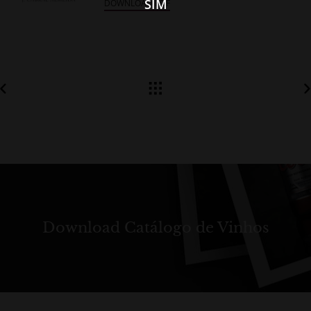
SIM
DOWNLOAD PDF
Download Catálogo de Vinhos