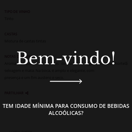
TIPO DE VINHO
Tinto
CASTAS
Mistura de castas tintas
Bem-vindo!
NOTAS DE PROVA
Aroma complexo com notas de caruma, bagas silvestre, hortelã
selvagem e mata. Na boca, é amplo e elegante, com
presença e um fim austero e seco.
PARTILHAR
TEM IDADE MÍNIMA PARA CONSUMO DE BEBIDAS
ALCOÓLICAS?