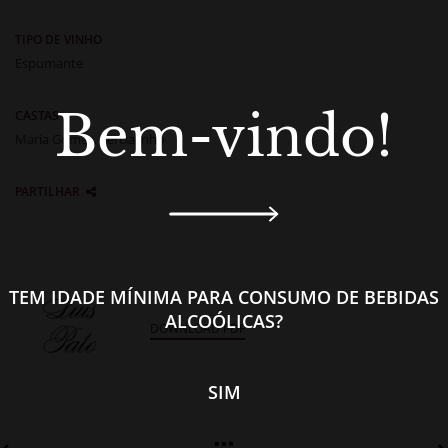
TIPO DE VINHO
Espumante
Bem-vindo!
CASTAS
Maria Gomes, Sercialinho
PARTILHAR
TEM IDADE MÍNIMA PARA CONSUMO DE BEBIDAS
ALCOÓLICAS?
DOWNLOAD PDF
SIM