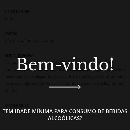
TIPO DE VINHO
Tinto
CASTAS
Alfrocheiro, Touriga Nacional
NOTAS DE PROVA
Bem-vindo!
Aroma intenso, pleno de notas de especiarias frutos silvestres.
Apontamentos da tosta da barrica. Complexo, com excelente frescura,
muito carácter e elegância. Acompanha na perfeição confit de pato,
foiegras, vitela assada no forno, cabrito assado, enchidos. Contém
sulfitos
PARTILHAR
TEM IDADE MÍNIMA PARA CONSUMO DE BEBIDAS
ALCOÓLICAS?