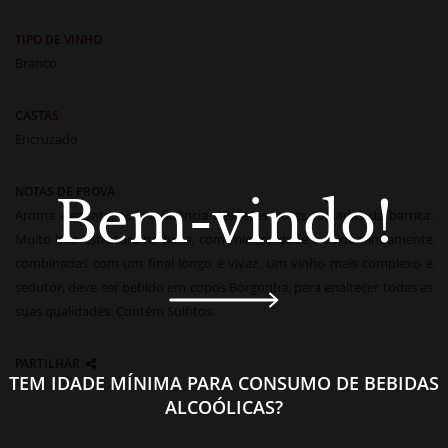
TIPO DE VINHO
Branco
CASTAS
Encruzado
NOTAS DE PROVA
Bem-vindo!
Aroma elegante, com influência das leves notas tostadas da barrica.
Muito boa estrutura na boca, com mineralidade e acidez lindamente
combinadas com um final longo e vivaz. Um vinho mais complexo e
sedutor, deve ser bebido em copos Borgonha, para enaltecer todas as
suas qualidades. Contém Sulfitos.
PARTILHAR
TEM IDADE MÍNIMA PARA CONSUMO DE BEBIDAS
ALCOÓLICAS?