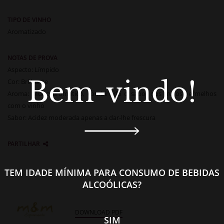
TIPO DE VINHO
Aromatizado
NOTAS DE PROVA
Aspecto: Límpido
Bem-vindo!
Cor: Brilhante
Aroma: Muito aromático, combinado o sabor dos frutos vermelhos
com o vinho
Sabor: Acidez moderada apenas a dar-lhe frescura
PARTILHAR
TEM IDADE MÍNIMA PARA CONSUMO DE BEBIDAS
ALCOÓLICAS?
DOWNLOAD PDF
SIM