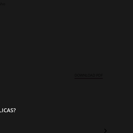
nho
DOWNLOAD PDF
ICAS?