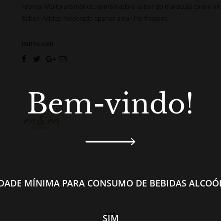
Aroma: Muito aromático, combinado o sabor do maracujá com o vi
Sabor: Acidez moderada apenas a dar-lhe frescura
PARTILHAR
Bem-vindo!
IDADE MÍNIMA PARA CONSUMO DE BEBIDAS ALCOÓL
SIM