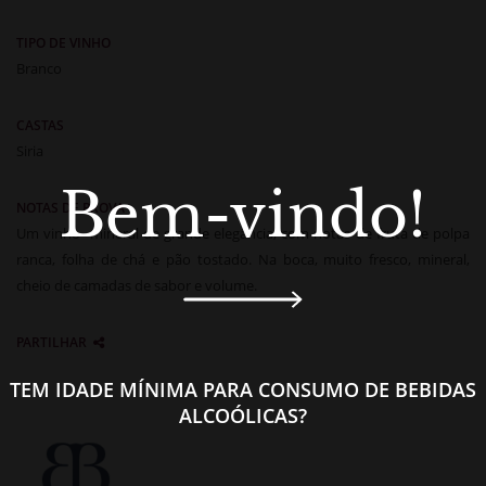
TIPO DE VINHO
Branco
CASTAS
Siria
Bem-vindo!
NOTAS DE PROVA
Um vinho mineral de grande elegância, com notas de fruta de polpa
ranca, folha de chá e pão tostado. Na boca, muito fresco, mineral,
cheio de camadas de sabor e volume.
PARTILHAR
TEM IDADE MÍNIMA PARA CONSUMO DE BEBIDAS
ALCOÓLICAS?