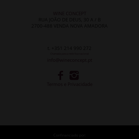
WINE CONCEPT
RUA JOÃO DE DEUS, 30 A / B
2700-488 VENDA NOVA AMADORA
t. +351 214 990 272
Chamada para a rede fixa nacional
info@wineconcept.pt
Termos e Privacidade
Confinanciado por: