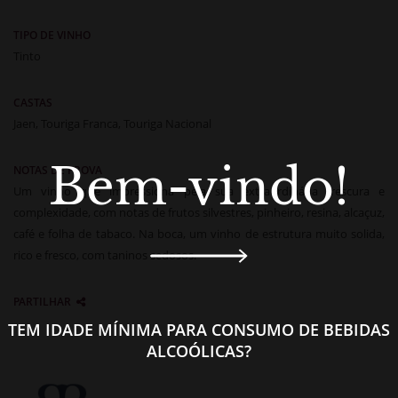
TIPO DE VINHO
Tinto
CASTAS
Jaen, Touriga Franca, Touriga Nacional
Bem-vindo!
NOTAS DE PROVA
Um vinho que impressiona pela sua extraordinária frescura e
complexidade, com notas de frutos silvestres, pinheiro, resina, alcaçuz,
café e folha de tabaco. Na boca, um vinho de estrutura muito solida,
rico e fresco, com taninos sedosos.
PARTILHAR
TEM IDADE MÍNIMA PARA CONSUMO DE BEBIDAS
ALCOÓLICAS?