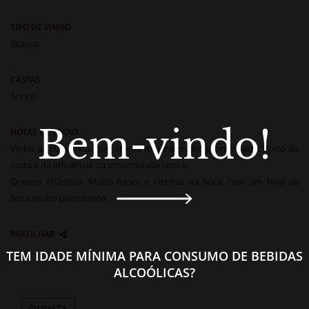
TIPO DE VINHO
Branco
CASTAS
Arinto
Bem-vindo!
NOTAS DE PROVA
Vinho de cor cítrica, com aroma mineral muito pronunciado, tipico da
casta e da influência da proximidade com o
Oceano Atlântico. Muito fresco e intenso na boca, com um final de
boca muito persistente.
PARTILHAR
TEM IDADE MÍNIMA PARA CONSUMO DE BEBIDAS
ALCOÓLICAS?