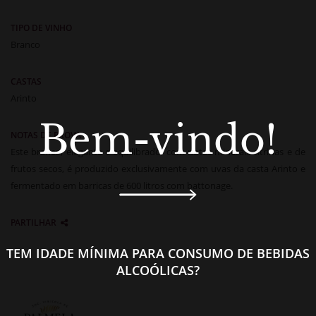
TIPO DE VINHO
Branco
CASTAS
Arinto
Bem-vindo!
NOTAS DE PROVA
Este branco, elegante e equilibrado, com notas minerais citrinas e de
frutos secos, é produzido exclusivamente com uvas da casta Arinto e
fermentado em barricas de 600 litros com battonage.
PARTILHAR
TEM IDADE MÍNIMA PARA CONSUMO DE BEBIDAS
ALCOÓLICAS?