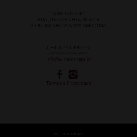
WINE CONCEPT
RUA JOÃO DE DEUS, 30 A / B
2700-488 VENDA NOVA AMADORA
t. +351 214 990 272
Chamada para a rede fixa nacional
info@wineconcept.pt
Termos e Privacidade
Confinanciado por: