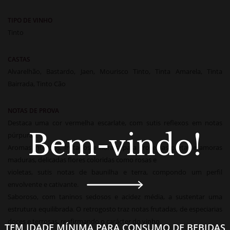
TIPO DE VINHO
Tinto
CASTAS
Alvarelhão, Bastardo, Jaen, Mourisco Tinto, Tinta Amarela, Tinta
Bairrada, Tinto Cão
NOTAS DE PROVA
Destaca uma cor vermelha escarlate, com sutis reflexos em notas
Bem-vindo!
púrpuras.
Aromas intensos, frutados e florais, para groselhas pretas e amoras
maduras, delicadas flores coloridas como rosas e
violetas, sutis notas de baunilha e terra, compondo um perfil
envolvente e cativante.
Saboroso, com taninos sedosos e acidez média, a sustentar uma
estrutura equilibrada. O retrogosto traz notas frutadas, de especiarias
doces e terrosas, reafirmando o carácter do vinho.
TEM IDADE MÍNIMA PARA CONSUMO DE BEBIDAS